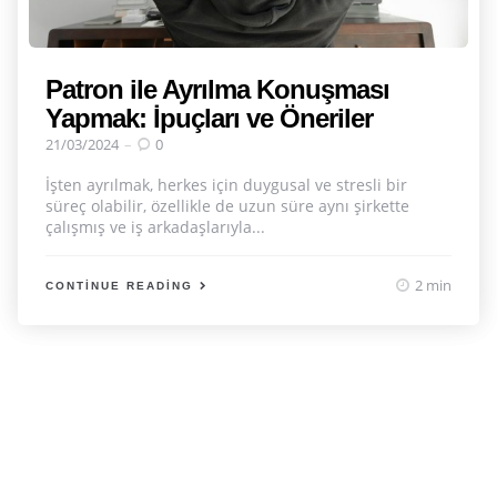
Patron ile Ayrılma Konuşması
Yapmak: İpuçları ve Öneriler
21/03/2024
0
İşten ayrılmak, herkes için duygusal ve stresli bir
süreç olabilir, özellikle de uzun süre aynı şirkette
çalışmış ve iş arkadaşlarıyla...
2 min
CONTINUE READING