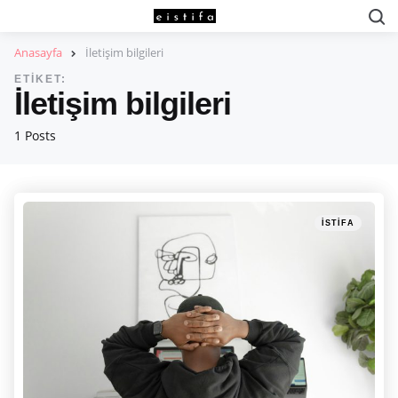
S
Anasayfa
İletişim bilgileri
ETIKET:
İletişim bilgileri
1 Posts
Categories
Posted
İSTIFA
in