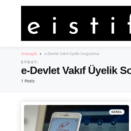
Anasayfa
e-Devlet Vakıf Üyelik Sorgulama
ETIKET:
e-Devlet Vakıf Üyelik 
1 Posts
Categories
Posted
GENEL
in