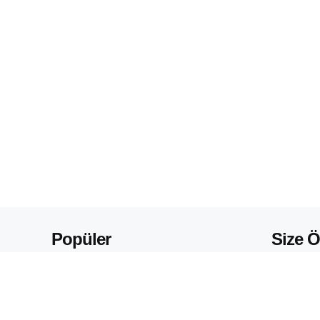
Popüler
Size Ö
GENEL
GENEL
Dernek Üyeliği Sorgulama
Dernek 
ve Sonlandırma Nasıl
Sonland
Yapılır? E-Devlet
Devlet