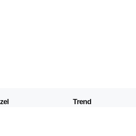
zel
Trend
İŞ HAYATI
Üyeliği Sorgulama ve
İş Arkadaşları İle İyi G
ırma Nasıl Yapılır? E-
İçin Yapılması Gerekenle
Arkadaşları İle Nasıl İyi