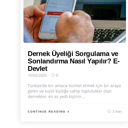
Dernek Üyeliği Sorgulama ve
Sonlandırma Nasıl Yapılır? E-
Devlet
10/02/2025
0
Türkiye’de bir amaca hizmet etmek için bir araya
gelen ve tüzel kişiliğe sahip topluluklar olan
dernekler, en az yedi kişinin...
3 min
CONTINUE READING