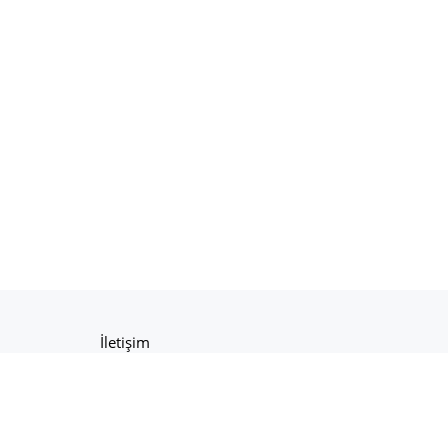
İletişim
Hakkımızda
eçinmek
r. İş
Gizlilik Politikası